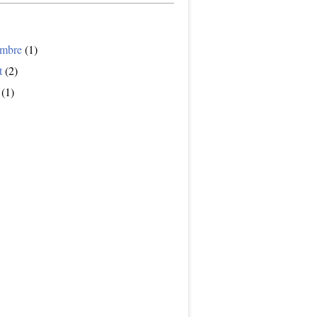
mbre
(1)
t
(2)
(1)