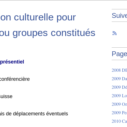
on culturelle pour
Suiv
u groupes constitués
Page
présentiel
2008 D
2009 Da
conférencière
2009 Dér
2009 Lo
Suisse
2009 O
2009 Pe
frais de déplacements éventuels
2010 Ca