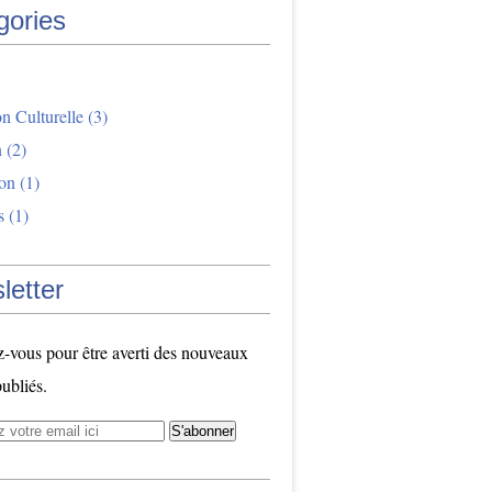
gories
n Culturelle
(3)
n
(2)
ion
(1)
s
(1)
letter
vous pour être averti des nouveaux
publiés.