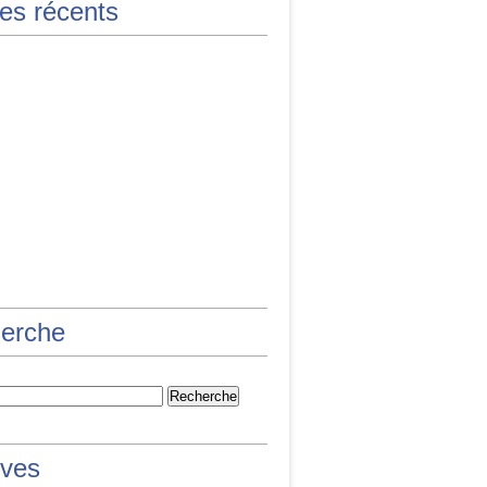
les récents
erche
ives