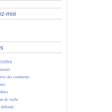
ez-moi
s
ESSINS
nseurs
ive des continents
nes
mbres
au de vache
 déborde