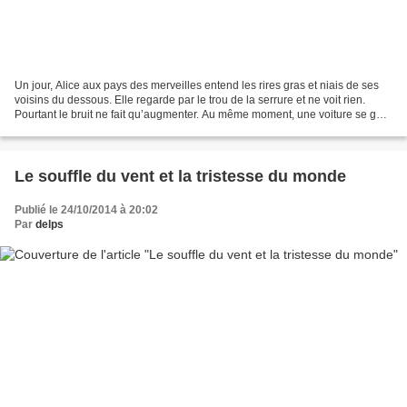
Un jour, Alice aux pays des merveilles entend les rires gras et niais de ses
voisins du dessous. Elle regarde par le trou de la serrure et ne voit rien.
Pourtant le bruit ne fait qu’augmenter. Au même moment, une voiture se gare
dans la cour. Elle vient...
Le souffle du vent et la tristesse du monde
Publié le 24/10/2014 à 20:02
Par
delps