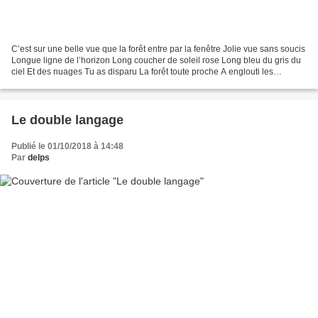
C’est sur une belle vue que la forêt entre par la fenêtre Jolie vue sans soucis
Longue ligne de l’horizon Long coucher de soleil rose Long bleu du gris du
ciel Et des nuages Tu as disparu La forêt toute proche A englouti les
monstruosités Tu étais là...
Le double langage
Publié le 01/10/2018 à 14:48
Par
delps