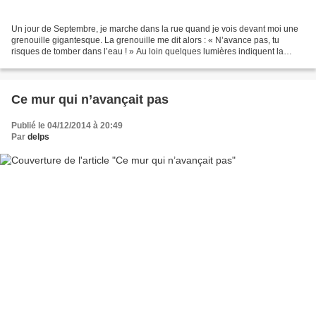
Un jour de Septembre, je marche dans la rue quand je vois devant moi une
grenouille gigantesque. La grenouille me dit alors : « N’avance pas, tu
risques de tomber dans l’eau ! » Au loin quelques lumières indiquent la
présence, en tout cas une présence,...
Ce mur qui n’avançait pas
Publié le 04/12/2014 à 20:49
Par
delps