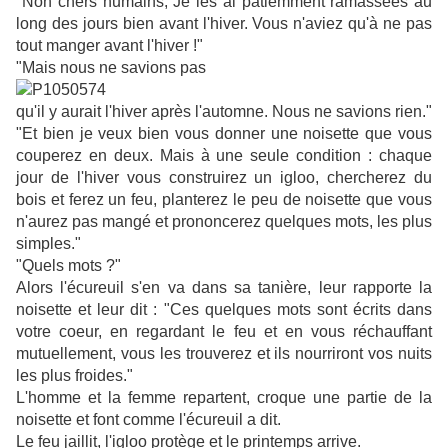
"Non chers humains, Je les ai patiemment ramassées au
long des jours bien avant l'hiver. Vous n'aviez qu'à ne pas
tout manger avant l'hiver !"
"Mais nous ne savions pas
qu'il y aurait l'hiver après l'automne. Nous ne savions rien."
"Et bien je veux bien vous donner une noisette que vous
couperez en deux. Mais à une seule condition : chaque
jour de l'hiver vous construirez un igloo, chercherez du
bois et ferez un feu, planterez le peu de noisette que vous
n'aurez pas mangé et prononcerez quelques mots, les plus
simples."
"Quels mots ?"
Alors l'écureuil s'en va dans sa tanière, l
eur rapporte la
noisette et leur dit : "Ces quelques mots sont écrits dans
votre coeur, en regardant le feu et en vous réchauffant
mutuellement, vous les trouverez et ils nourriront vos nuits
les plus froides."
L'homme et la femme repartent, croque une partie de la
noisette et font comme l'écureuil a dit.
Le feu jaillit, l'igloo protège et le printemps arrive.