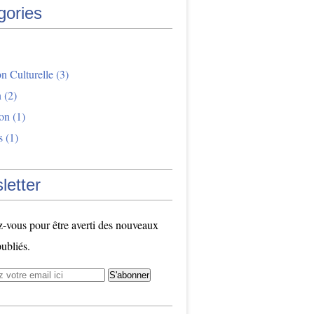
gories
n Culturelle
(3)
n
(2)
ion
(1)
s
(1)
letter
vous pour être averti des nouveaux
publiés.