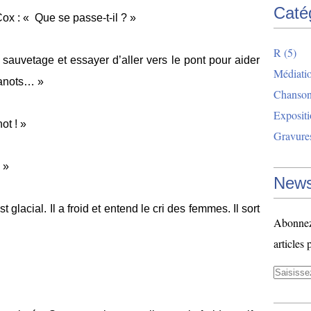
Caté
ox : « Que se passe-t-il ? »
R
(5)
sauvetage et essayer d’aller vers le pont pour aider
Médiatio
canots… »
Chanso
Exposit
ot ! »
Gravure
 »
News
est glacial. Il a froid et entend le cri des femmes. Il sort
Abonnez-
articles 