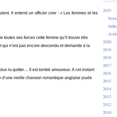
2025
ent. Il entend un officier crier : « Les femmes et les
Nove
Juille
Avril
e toutes ses forces cette femme qu’il trouve très
2020
not qui n’est pas encore descendu et demande à la
2019
2018
2017
plus la quitter… Il est tombé amoureux. A cet instant
2016
que d’une vieille chanson romantique anglaise jouée
2015
2014
2013
2012
2010