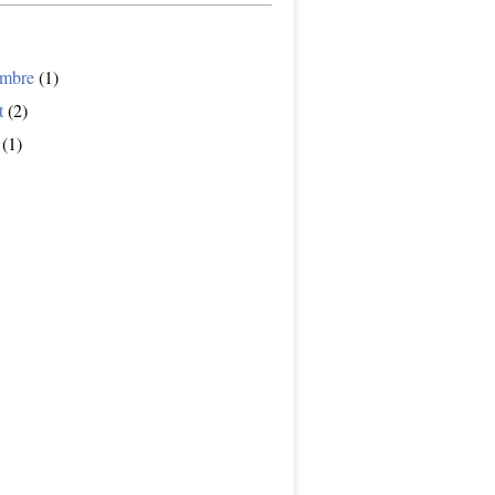
mbre
(1)
t
(2)
(1)