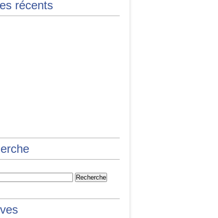
les récents
erche
ives