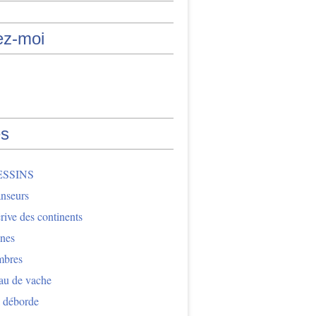
ez-moi
s
ESSINS
nseurs
ive des continents
nes
mbres
au de vache
 déborde