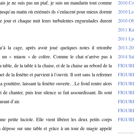
ais je ne suis pas un piaf, je suis un mandarin tout comme
2010 Co
, jusqu’au matin où exténués ils s’enlacent pour mieux dormir
2010 Les
e jour et chaque nuit leurs turbulentes engueulades durent
2010 Ob
2011 Ka
2011 Lyo
u’à la cage, après avoir joué quelques notes il retombe
2013-20
 un « miaou » de colère. Comme le chat n’arrive pas à
2014 Sa
 table, de la table à la chaise, et de la chaise au rebord de la
FIGURE
et de la fenêtre et parvient à l’ouvrir. Il sort sans la refermer
FIGURE
la gouttière, laissant la fenêtre ouverte…Le froid rentre alors
FIGURE
de chanter, puis leur silence se fait assourdissant. Ils sont
FIGURE
rant d’air.
FIGURE
FIGURE
e petite luciole. Elle vient libérer les deux petits corps
FIGURE
es dépose sur une table et grâce à un tour de magie appelé