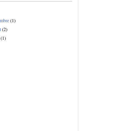
mbre
(1)
t
(2)
(1)