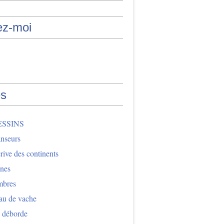
ez-moi
s
ESSINS
nseurs
ive des continents
nes
mbres
au de vache
 déborde