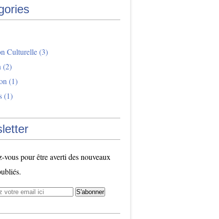
gories
n Culturelle
(3)
n
(2)
ion
(1)
s
(1)
letter
vous pour être averti des nouveaux
publiés.