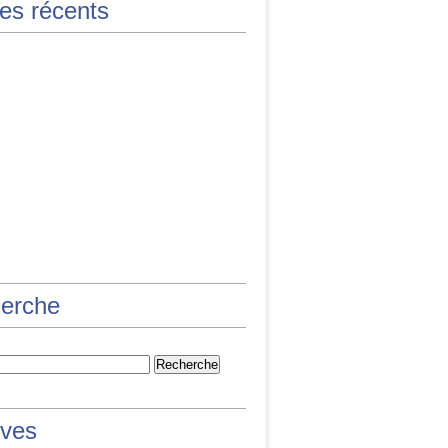
les récents
erche
ives